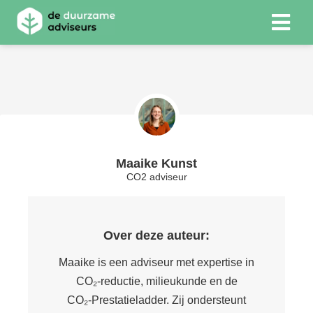
ngen
 Policy
Maaike Kunst
oneel
CO2 adviseur
onele
s zijn
kelijk om
Over deze auteur:
bsite te
ken. Ze
Maaike is een adviseur met expertise in
 gebruikt
CO₂‑reductie, milieukunde en de
asisfuncties
CO₂‑Prestatieladder. Zij ondersteunt
der deze