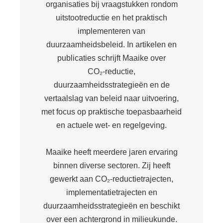
organisaties bij vraagstukken rondom
s kan de
e niet
uitstootreductie en het praktisch
oneren.
implementeren van
duurzaamheidsbeleid. In artikelen en
ieken
publicaties schrijft Maaike over
ische
CO₂‑reductie,
s worden
duurzaamheidsstrategieën en de
kt om
vertaalslag van beleid naar uitvoering,
em
met focus op praktische toepasbaarheid
tie te
elen over
en actuele wet- en regelgeving.
drag van
zoeker op
Maaike heeft meerdere jaren ervaring
site.
binnen diverse sectoren. Zij heeft
gewerkt aan CO₂‑reductietrajecten,
ing
implementatietrajecten en
ingcookies
duurzaamheidsstrategieën en beschikt
 gebruikt
over een achtergrond in milieukunde.
oekers te