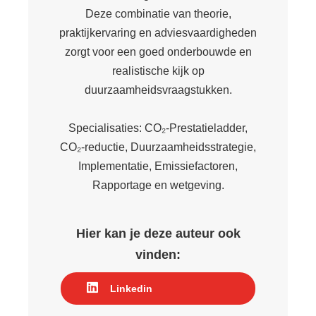
 op de
Deze combinatie van theorie,
e. Hierdoor
praktijkervaring en adviesvaardigheden
 website-
zorgt voor een goed onderbouwde en
ren
realistische kijk op
nte
duurzaamheidsvraagstukken.
enties
gebaseerd
Specialisaties: CO₂‑Prestatieladder,
 gedrag van
CO₂‑reductie, Duurzaamheidsstrategie,
ezoeker.
Implementatie, Emissiefactoren,
Rapportage en wetgeving.
uren
Hier kan je deze auteur ook
vinden:
Linkedin