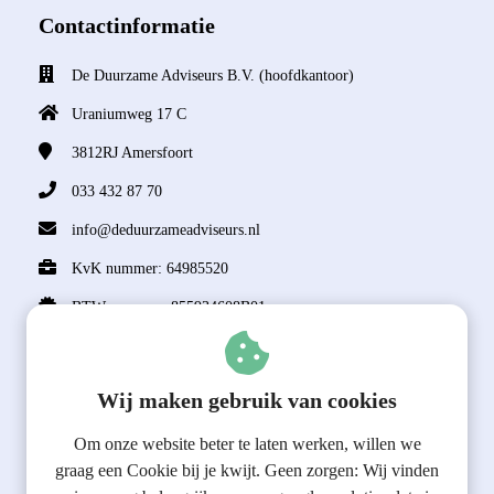
Contactinformatie
De Duurzame Adviseurs B.V. (hoofdkantoor)
Uraniumweg 17 C
3812RJ
Amersfoort
033 432 87 70
info@deduurzameadviseurs.nl
KvK nummer: 64985520
BTW nummer: 855934608B01
Over ons
Wij maken gebruik van cookies
Algemene Voorwaarden
General terms and conditions
Om onze website beter te laten werken, willen we
Privacy Policy
graag een Cookie bij je kwijt. Geen zorgen: Wij vinden