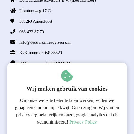
De Duurzame Adviseurs B.V. (hoofdkantoor)
Uraniumweg 17 C
3812RJ
Amersfoort
033 432 87 70
info@deduurzameadviseurs.nl
KvK nummer: 64985520
BTW nummer: 855934608B01
Over ons
Wij maken gebruik van cookies
Algemene Voorwaarden
General terms and conditions
Om onze website beter te laten werken, willen we
Privacy Policy
graag een Cookie bij je kwijt. Geen zorgen: Wij vinden
privacy erg belangrijk en onze google analytics data is
Over ons
geanonimiseerd!
Privacy Policy
Vacatures
Diversiteit, inclusie & gelijkwaardigheid