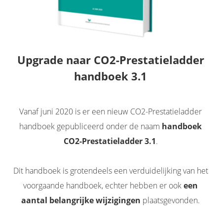
 op de
e. Hierdoor
 website-
ren
nte
Upgrade naar CO2-Prestatieladder
enties
handboek 3.1
gebaseerd
 gedrag van
ezoeker.
Vanaf juni 2020 is er een nieuw CO2-Prestatieladder
handboek gepubliceerd onder de naam
handboek
uren
CO2-Prestatieladder 3.1
.
Dit handboek is grotendeels een verduidelijking van het
voorgaande handboek, echter hebben er ook
een
aantal belangrijke wijzigingen
plaatsgevonden.