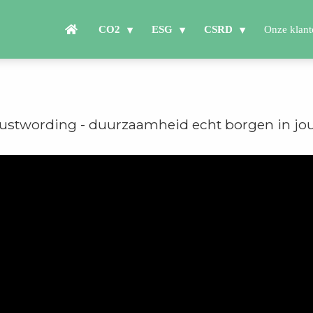
CO2
ESG
CSRD
Onze klant
ustwording - duurzaamheid echt borgen in jou