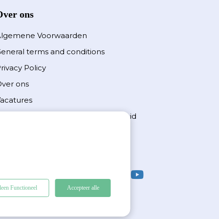
Over ons
Algemene Voorwaarden
eneral terms and conditions
rivacy Policy
ver ons
acatures
iversiteit, inclusie & gelijkwaardigheid
ieuwsbrief - schrijf je direct in
ns duurzaamheidsverslag 2024
leen Functioneel
Accepteer alle