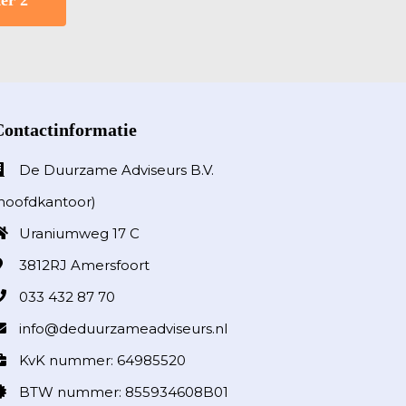
er 2
Contactinformatie
De Duurzame Adviseurs B.V.
hoofdkantoor)
Uraniumweg 17 C
3812RJ
Amersfoort
033 432 87 70
info@deduurzameadviseurs.nl
KvK nummer: 64985520
BTW nummer: 855934608B01