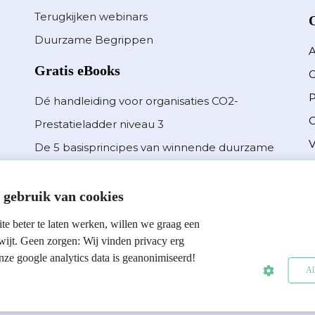
Terugkijken webinars
Duurzame Begrippen
Gratis eBooks
G
P
Dé handleiding voor organisaties CO2-
O
Prestatieladder niveau 3
V
De 5 basisprincipes van winnende duurzame
D
organisaties
N
Hoe schrijf ik een online MVO verslag?
gebruik van cookies
O
e beter te laten werken, willen we graag een
wijt. Geen zorgen: Wij vinden privacy erg
nze google analytics data is geanonimiseerd!
Al