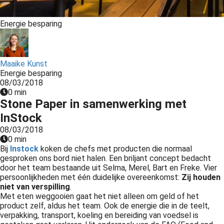
s kan de
e niet
Energie besparing
oneren.
ieken
Maaike Kunst
ische
Energie besparing
s worden
08/03/2018
kt om
0 min
em
Stone Paper in samenwerking met
tie te
InStock
elen over
08/03/2018
drag van
0 min
Bij
Instock
koken de chefs met producten die normaal
zoeker op
gesproken ons bord niet halen. Een briljant concept bedacht
site.
door het team bestaande uit Selma, Merel, Bart en Freke. Vier
persoonlijkheden met één duidelijke overeenkomst:
Z
ij houden
ing
niet van verspilling
.
Met eten weggooien gaat het niet alleen om geld of het
ingcookies
product zelf, aldus het team. Ook de energie die in de teelt,
 gebruikt
verpakking, transport, koeling en bereiding van voedsel is
oekers te