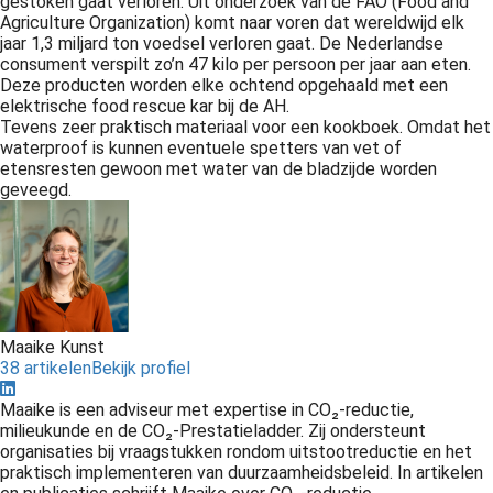
gestoken gaat verloren. Uit onderzoek van de FAO (Food and
 op de
Agriculture Organization) komt naar voren dat wereldwijd elk
jaar 1,3 miljard ton voedsel verloren gaat. De Nederlandse
e. Hierdoor
consument verspilt zo’n 47 kilo per persoon per jaar aan eten.
 website-
Deze producten worden elke ochtend opgehaald met een
ren
elektrische food rescue kar bij de AH.
nte
Tevens zeer praktisch materiaal voor een kookboek. Omdat het
waterproof is kunnen eventuele spetters van vet of
enties
etensresten gewoon met water van de bladzijde worden
gebaseerd
geveegd.
 gedrag van
ezoeker.
uren
Maaike Kunst
38 artikelen
Bekijk profiel
Maaike is een adviseur met expertise in CO₂‑reductie,
milieukunde en de CO₂‑Prestatieladder. Zij ondersteunt
organisaties bij vraagstukken rondom uitstootreductie en het
praktisch implementeren van duurzaamheidsbeleid. In artikelen