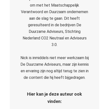
s kan de
om met het Maatschappelijk
e niet
Verantwoord en Duurzaam ondernemen
oneren.
aan de slag te gaan. Dit heeft
ieken
geresulteerd in de bedrijven De
Duurzame Adviseurs, Stichting
ische
s worden
Nederland CO2 Neutraal en Adviseurs
kt om
3.0.
em
tie te
Nick is inmiddels niet meer werkzaam bij
elen over
De Duurzame Adviseurs, maar zijn kennis
drag van
en ervaring zijn nog altijd terug te zien in
zoeker op
de content die hij heeft bijgedragen.
site.
ing
Hier kan je deze auteur ook
ingcookies
vinden:
 gebruikt
oekers te