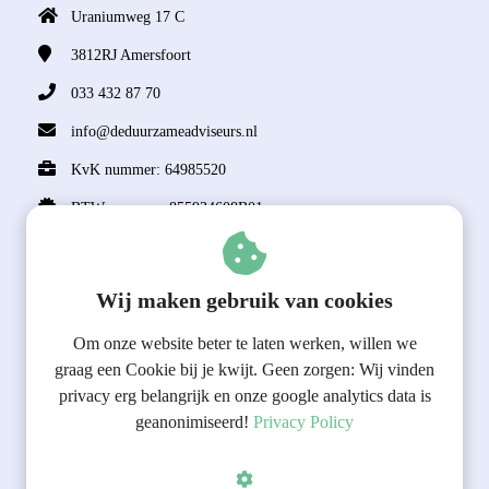
Uraniumweg 17 C
3812RJ
Amersfoort
033 432 87 70
info@deduurzameadviseurs.nl
KvK nummer: 64985520
BTW nummer: 855934608B01
Over ons
Wij maken gebruik van cookies
Algemene Voorwaarden
General terms and conditions
Om onze website beter te laten werken, willen we
Privacy Policy
graag een Cookie bij je kwijt. Geen zorgen: Wij vinden
privacy erg belangrijk en onze google analytics data is
Over ons
geanonimiseerd!
Privacy Policy
Vacatures
Diversiteit, inclusie & gelijkwaardigheid