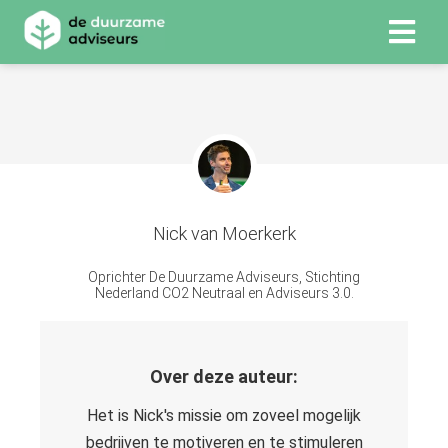
ngen
 Policy
Nick van Moerkerk
oneel
onele
Oprichter De Duurzame Adviseurs, Stichting
s zijn
Nederland CO2 Neutraal en Adviseurs 3.0.
kelijk om
bsite te
ken. Ze
Over deze auteur:
 gebruikt
asisfuncties
Het is Nick's missie om zoveel mogelijk
der deze
bedrijven te motiveren en te stimuleren