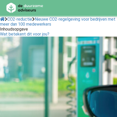
CO2-reductie
Nieuwe CO2-regelgeving voor bedrijven met
meer dan 100 medewerkers
Inhoudsopgave
ngen
Wat betekent dit voor jou?
 Policy
oneel
onele
s zijn
kelijk om
bsite te
ken. Ze
 gebruikt
asisfuncties
der deze