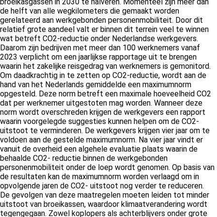
broeikasgassen in 2030 te halveren. Momenteel zijn meer dan
 op de
de helft van alle wegkilometers die gemaakt worden
gerelateerd aan werkgebonden personenmobiliteit. Door dit
e. Hierdoor
relatief grote aandeel valt er binnen dit terrein veel te winnen
 website-
wat betreft CO2-reductie onder Nederlandse werkgevers.
ren
Daarom zijn bedrijven met meer dan 100 werknemers vanaf
nte
2023 verplicht om een jaarlijkse rapportage uit te brengen
waarin het zakelijke reisgedrag van werknemers is gemonitord.
enties
Om daadkrachtig in te zetten op CO2-reductie, wordt aan de
gebaseerd
hand van het Nederlands gemiddelde een maximumnorm
 gedrag van
opgesteld. Deze norm betreft een maximale hoeveelheid CO2
ezoeker.
dat per werknemer uitgestoten mag worden. Wanneer deze
norm wordt overschreden krijgen de werkgevers een rapport
waarin voorgelegde suggesties kunnen helpen om de CO2-
uitstoot te verminderen. De werkgevers krijgen vier jaar om te
uren
voldoen aan de gestelde maximumnorm. Na vier jaar vindt er
vanuit de overheid een algehele evaluatie plaats waarin de
behaalde CO2- reductie binnen de werkgebonden
personenmobiliteit onder de loep wordt genomen. Op basis van
de resultaten kan de maximumnorm worden verlaagd om in
opvolgende jaren de CO2- uitstoot nog verder te reduceren.
De gevolgen van deze maatregelen moeten leiden tot minder
uitstoot van broeikassen, waardoor klimaatverandering wordt
tegengegaan. Zowel koplopers als achterblijvers onder grote