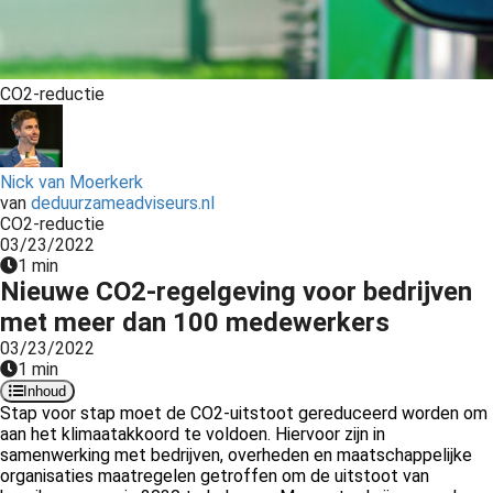
s kan de
e niet
oneren.
CO2-reductie
ieken
ische
s worden
Nick van Moerkerk
kt om
van
deduurzameadviseurs.nl
em
CO2-reductie
03/23/2022
tie te
1 min
elen over
Nieuwe CO2-regelgeving voor bedrijven
drag van
met meer dan 100 medewerkers
zoeker op
03/23/2022
site.
1 min
Inhoud
ing
Stap voor stap moet de CO2-uitstoot gereduceerd worden om
ingcookies
aan het klimaatakkoord te voldoen. Hiervoor zijn in
samenwerking met bedrijven, overheden en maatschappelijke
 gebruikt
organisaties maatregelen getroffen om de uitstoot van
oekers te