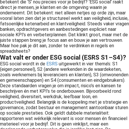
betekent die ‘S’ nou precies voor je bedrijf? ‘ESG social’ raakt
direct je mensen, je klanten en de omgeving waarin je
onderneemt. Dit betekent: niet alleen netjes op orde zijn, maar
vooral laten zien dat je structureel werkt aan veiligheid, inclusie,
fatsoenlijke ketenarbeid en klantveiligheid. Steeds vaker vragen
banken, opdrachtgevers en aanbestedingen expliciet naar
sociale KPI’s en verbeterplannen. Dat klinkt groot, maar met de
juiste stappen breng je focus aan en bouw je aan vertrouwen.
Maar hoe pak je dit aan, zonder te verdrinken in regels en
spreadsheets?
Wat valt er onder ESG social (ESRS S1–S4)?
ESG social wordt in de
ESRS
uitgewerkt in vier thema’s: S1
(eigen personeel), S2 (andere werkenden in de waardeketen,
zoals werknemers bij leveranciers en klanten), S3 (omwonenden
en gemeenschappen) en S4 (consumenten en eindgebruikers).
Deze standaarden vragen je om impact, risico’s en kansen te
beschrijven én met KPI’s te onderbouwen. Bijvoorbeeld rond
veiligheid, diversiteit, werkdruk, leefbaar loon, en
productveiligheid. Belangrijk is de koppeling met je strategie en
governance, zodat bestuur en management aantoonbaar sturen
op sociale prestaties. Ook geldt dubbele materialiteit:
rapporteren wat wérkelijk relevant is voor mensen én financieel
materieel voor je bedrijf. Dit is geen vinklijst, maar een