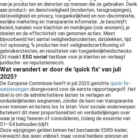
van je producten en diensten op mensen die ze gebruiken. Denk
aan product- en dienstveiligheid (incidenten, terugroepingen),
dataveiligheid en privacy, toegankelijkheid en non-discriminatie,
eerlijke marketing en transparante informatie. Je beschrijft
beleid, kanalen voor klachten en meldingen (ook anoniem), je
doelen en de effectiviteit van genomen acties. Meet
bijvoorbeeld het aantal veiligheidsincidenten, datalekken, tijd
tot oplossing, % producten met veiligheidscertificering of
gebruikerstesten, en resultaten van toegankelijkheidschecks.
Dit maakt
ESG social
tastbaar voor je klanten en verlaagt
juridische- en reputatierisico’s.
Wat verandert er door de ‘quick fix’ van juli
2025?
De Europese Commissie heeft in juli 2025 gerichte
quick-fix-
aanpassingen
doorgevoerd voor de eerste rapportagegolf. Het
doel is om de administratieve lasten te verlagen en
onduidelijkheden wegnemen, zónder de kern van transparantie
over mensen en ketens los te laten. Voor sociale onderwerpen
betekent dit meer proportionaliteit en verduidelijkingen over
waar je mag faseren of consolideren, zolang de essentie van
S1–S4 behouden blijft.
Deze wijzigingen gelden binnen het bestaande ESRS-kader;
verwacht dus geen vrijbrief, maar vooral heldere grenzen en