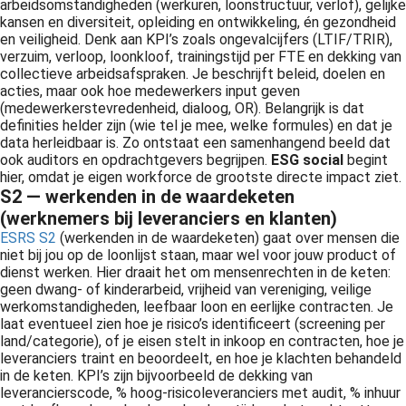
arbeidsomstandigheden (werkuren, loonstructuur, verlof), gelijke
kansen en diversiteit, opleiding en ontwikkeling, én gezondheid
en veiligheid. Denk aan KPI’s zoals ongevalcijfers (LTIF/TRIR),
verzuim, verloop, loonkloof, trainingstijd per FTE en dekking van
collectieve arbeidsafspraken. Je beschrijft beleid, doelen en
acties, maar ook hoe medewerkers input geven
(medewerkerstevredenheid, dialoog, OR). Belangrijk is dat
definities helder zijn (wie tel je mee, welke formules) en dat je
data herleidbaar is. Zo ontstaat een samenhangend beeld dat
ook auditors en opdrachtgevers begrijpen.
ESG social
begint
hier, omdat je eigen workforce de grootste directe impact ziet.
S2 — werkenden in de waardeketen
(werknemers bij leveranciers en klanten)
ESRS S2
(werkenden in de waardeketen) gaat over mensen die
niet bij jou op de loonlijst staan, maar wel voor jouw product of
dienst werken. Hier draait het om mensenrechten in de keten:
geen dwang- of kinderarbeid, vrijheid van vereniging, veilige
werkomstandigheden, leefbaar loon en eerlijke contracten. Je
laat eventueel zien hoe je risico’s identificeert (screening per
land/categorie), of je eisen stelt in inkoop en contracten, hoe je
leveranciers traint en beoordeelt, en hoe je klachten behandeld
in de keten. KPI’s zijn bijvoorbeeld de dekking van
leverancierscode, % hoog-risicoleveranciers met audit, % inhuur