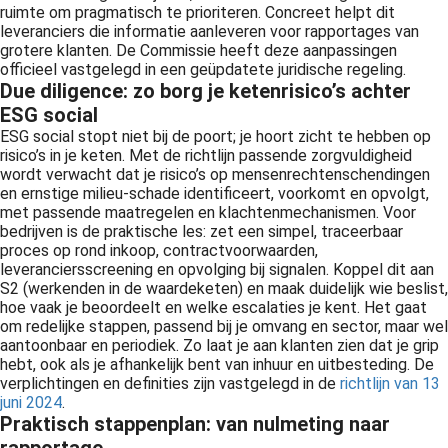
ruimte om pragmatisch te prioriteren. Concreet helpt dit
leveranciers die informatie aanleveren voor rapportages van
grotere klanten. De Commissie heeft deze aanpassingen
officieel vastgelegd in een geüpdatete juridische regeling.
Due diligence: zo borg je ketenrisico’s achter
ESG social
ESG social stopt niet bij de poort; je hoort zicht te hebben op
risico’s in je keten. Met de richtlijn passende zorgvuldigheid
wordt verwacht dat je risico’s op mensenrechtenschendingen
en ernstige milieu-schade identificeert, voorkomt en opvolgt,
met passende maatregelen en klachtenmechanismen. Voor
bedrijven is de praktische les: zet een simpel, traceerbaar
proces op rond inkoop, contractvoorwaarden,
leveranciersscreening en opvolging bij signalen. Koppel dit aan
S2 (werkenden in de waardeketen) en maak duidelijk wie beslist,
hoe vaak je beoordeelt en welke escalaties je kent. Het gaat
om redelijke stappen, passend bij je omvang en sector, maar wel
aantoonbaar en periodiek. Zo laat je aan klanten zien dat je grip
hebt, ook als je afhankelijk bent van inhuur en uitbesteding. De
verplichtingen en definities zijn vastgelegd in de
richtlijn van 13
juni 2024
.
Praktisch stappenplan: van nulmeting naar