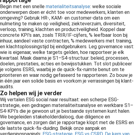
rapportage
Begin met een snelle
materialiteitsanalyse
: welke sociale
onderwerpen doen er écht toe voor medewerkers, klanten en
omgeving? Gebruik HR-, KAM- en customer-data om een
nulmeting te maken op veiligheid, ziekteverzuim, diversiteit,
verloop, training, klachten en productveiligheid. Koppel daar
concrete KPI’s aan, zoals TRIR/IF-cijfers, % leefbaar loon bij
inhuur, aandeel vaste contracten, % medewerkers met training,
en klachtoplossingstijd bij eindgebruikers. Leg governance vast:
wie is eigenaar, welke targets gelden, hoe rapporteer je elk
kwartaal. Maak daarna je S1–S4-structuur: beleid, processen,
doelen, prestaties, acties en bewijsstukken. Tot slot publiceer
je volgens ESRS, waarbij je de quick-fix-ruimte benut om te
prioriteren en waar nodig gefaseerd te rapporteren. Zo bouw je
in één jaar een solide basis en voorkom je verrassingen bij klant-
audits.
Zo helpen wij je verder
Wij vertalen ESG social naar resultaat: een scherpe ESG-
strategie, een gedragen materialiteitsanalyse en werkbare S1–
S4-KPI’s die je gewoon uit je bestaande systemen kunt halen.
We begeleiden stakeholderdialoog, due diligence en
governance, en zorgen dat je rapportage klopt met de ESRS en
de laatste quick-fix-duiding. Bekijk onze aanpak en
verdiepingspagina’s:
ESG-strategie
,
ESG vs CSRD
,
De kern van