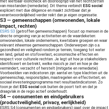
met leefbaar-looncheck en doorlooptijd van het rechtzetten
van misstanden (remediatie). Dit thema verbindt
ESG social
expliciet met due diligence en maakt zichtbaar dat je
verantwoordelijkheid verder reikt dan je eigen organisatie.
S3 — gemeenschappen (omwonenden, lokale
impact, rechten)
ESRS S3
(getroffen gemeenschappen) focust op mensen in de
directe omgeving van je activiteiten en de waardeketen:
omwonenden, lokale ondernemers, kwetsbare groepen en waar
relevant inheemse gemeenschappen. Onderwerpen zijn o.a.
gezondheid en veiligheid rondom je terrein, toegang tot water
en land, geluid en stofoverlast, economische effecten en
respect voor culturele rechten. Je legt uit hoe je stakeholders
identificeert en betrekt, welke risico’s je ziet en hoe je die
vermindert, verzacht of herstelt (mitigatie en remediatie).
Voorbeelden van indicatoren zijn: aantal en type klachten uit de
gemeenschap, responstijden, maatregelen en effectiviteit, en
sociaal investeringsprogramma met resultaatindicatoren. Zo
toon je dat
ESG social
ook buiten de poort telt en dat je
draagvlak in de regio actief onderhoudt.
S4 — consumenten en eindgebruikers
(productveiligheid, privacy, eerlijkheid)
ESRS S4 (consumenten en eindgebruikers) gaat over de impact