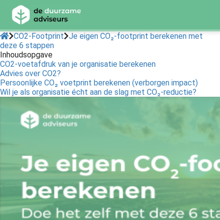
CO2-Footprint
Je eigen CO₂-footprint berekenen met
deze 6 stappen
Inhoudsopgave
ngen
CO2-voetafdruk van je organisatie berekenen
 Policy
Advies over CO2?
Persoonlijke CO₂ voetprint berekenen (verborgen impact)
Wil je als organisatie écht aan de slag met CO₂-reductie?
oneel
onele
s zijn
kelijk om
bsite te
ken. Ze
 gebruikt
asisfuncties
der deze