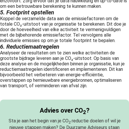
enzovoort. Zorg ervoor dat je data nauwkeurig en up-to-date is
om een betrouwbare berekening te kunnen maken.
5. Footprint opstellen
Koppel de verzamelde data aan de emissiefactoren om de
totale CO₂-uitstoot van je organisatie te berekenen. Dit doe je
door de hoeveelheid van elke activiteit te vermenigvuldigen
met de bijbehorende emissiefactor. Tel vervolgens alle
individuele emissies op om je totale footprint te bepalen.
6. Reductiemaatregelen
Analyseer de resultaten om te zien welke activiteiten de
grootste bijdrage leveren aan je CO₂-uitstoot. Op basis van
deze analyse en de mogelijkheden binnen je organisatie, kun je
reductiemaatregelen identificeren en implementeren. Dit kan
bijvoorbeeld het verbeteren van energie-efficiëntie,
overstappen op hernieuwbare energiebronnen, optimaliseren
van transport, of verminderen van afval zijn.
Advies over CO
?
2
Sta je aan het begin van je CO
reductie doelen of wil je
2
nieuwe stappen maken? De Duurzame Adviseurs staan