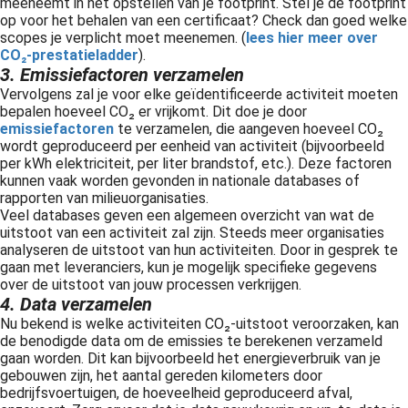
meeneemt in het opstellen van je footprint. Stel je de footprint
op voor het behalen van een certificaat? Check dan goed welke
scopes je verplicht moet meenemen. (
lees hier meer over
CO₂-prestatieladder
).
3. Emissiefactoren verzamelen
Vervolgens zal je voor elke geïdentificeerde activiteit moeten
bepalen hoeveel CO₂ er vrijkomt. Dit doe je door
emissiefactoren
te verzamelen, die aangeven hoeveel CO₂
wordt geproduceerd per eenheid van activiteit (bijvoorbeeld
per kWh elektriciteit, per liter brandstof, etc.). Deze factoren
kunnen vaak worden gevonden in nationale databases of
rapporten van milieuorganisaties.
Veel databases geven een algemeen overzicht van wat de
uitstoot van een activiteit zal zijn. Steeds meer organisaties
analyseren de uitstoot van hun activiteiten. Door in gesprek te
gaan met leveranciers, kun je mogelijk specifieke gegevens
over de uitstoot van jouw processen verkrijgen.
4. Data verzamelen
Nu bekend is welke activiteiten CO₂-uitstoot veroorzaken, kan
de benodigde data om de emissies te berekenen verzameld
gaan worden. Dit kan bijvoorbeeld het energieverbruik van je
gebouwen zijn, het aantal gereden kilometers door
bedrijfsvoertuigen, de hoeveelheid geproduceerd afval,