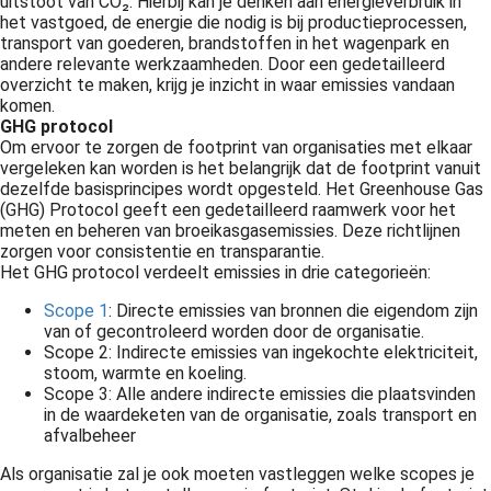
uitstoot van CO₂. Hierbij kan je denken aan energieverbruik in
het vastgoed, de energie die nodig is bij productieprocessen,
transport van goederen, brandstoffen in het wagenpark en
andere relevante werkzaamheden. Door een gedetailleerd
overzicht te maken, krijg je inzicht in waar emissies vandaan
komen.
GHG protocol
Om ervoor te zorgen de footprint van organisaties met elkaar
vergeleken kan worden is het belangrijk dat de footprint vanuit
dezelfde basisprincipes wordt opgesteld. Het Greenhouse Gas
(GHG) Protocol geeft een gedetailleerd raamwerk voor het
meten en beheren van broeikasgasemissies. Deze richtlijnen
zorgen voor consistentie en transparantie.
Het GHG protocol verdeelt emissies in drie categorieën:
Scope 1
: Directe emissies van bronnen die eigendom zijn
van of gecontroleerd worden door de organisatie.
Scope 2: Indirecte emissies van ingekochte elektriciteit,
stoom, warmte en koeling.
Scope 3: Alle andere indirecte emissies die plaatsvinden
in de waardeketen van de organisatie, zoals transport en
afvalbeheer
Als organisatie zal je ook moeten vastleggen welke scopes je