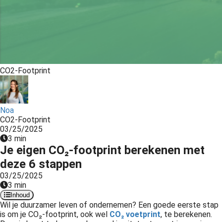
s kan de
e niet
oneren.
ieken
ische
CO2-Footprint
s worden
kt om
em
Noa
tie te
CO2-Footprint
elen over
03/25/2025
drag van
3 min
zoeker op
Je eigen CO₂-footprint berekenen met
site.
deze 6 stappen
03/25/2025
ing
3 min
ingcookies
Inhoud
Wil je duurzamer leven of ondernemen? Een goede eerste stap
 gebruikt
is om je CO₂-footprint, ook wel
CO₂ voetprint
, te berekenen.
oekers te