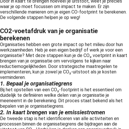
Door in kaart te brengen hoeveel je uitstoot, weet je precies
 op de
waar je op moet focussen om impact te maken. Er zijn
verschillende manieren om je eigen CO-footprint te berekenen.
e. Hierdoor
De volgende stappen helpen je op weg!
 website-
ren
CO2-voetafdruk van je organisatie
nte
berekenen
enties
Organisaties hebben een grote impact op het milieu door hun
gebaseerd
werkzaamheden. Heb je een eigen bedrijf of werk je voor een
 gedrag van
organisatie? Met deze stappen kun je de CO₂ voetprint in kaart
ezoeker.
brengen van je organisatie om vervolgens te kijken naar
reductiemogelijkheden. Door strategische maatregelen te
implementeren, kun je zowel je CO₂-uitstoot als je kosten
verminderen.
uren
1. Bepaal je organisatiegrens
Bij het opstellen van een CO₂-footprint is het essentieel om
duidelijk te definiëren welke delen van je organisatie je
meeneemt in de berekening. Dit proces staat bekend als het
bepalen van je organisatiegrens.
2. In kaart brengen van je emissiestromen
De tweede stap is het identificeren van alle activiteiten en
processen binnen de organisatiegrens die bijdragen aan de