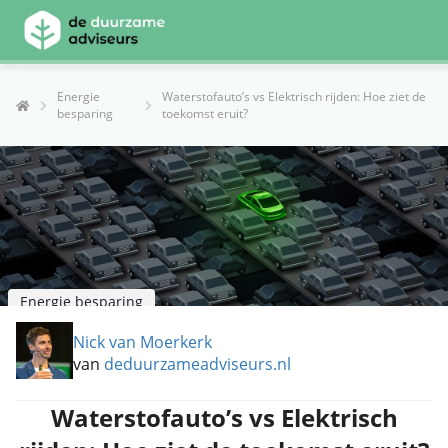
Energie
Waterstofauto’s vs Elektrisch rijden: Hoe ziet de
besparing
toekomst eruit?
Energie besparing
Nick van Moerkerk
van
deduurzameadviseurs.nl
Waterstofauto’s vs Elektrisch