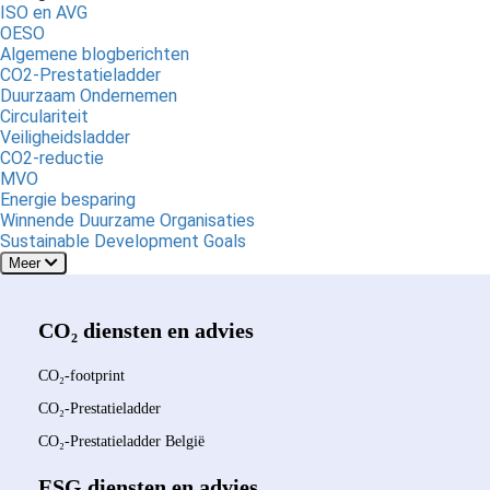
ISO en AVG
OESO
Algemene blogberichten
CO2-Prestatieladder
Duurzaam Ondernemen
Circulariteit
Veiligheidsladder
CO2-reductie
MVO
Energie besparing
Winnende Duurzame Organisaties
Sustainable Development Goals
Meer
CO₂ diensten en advies
CO₂-footprint
CO₂-Prestatieladder
CO₂-Prestatieladder België
ESG diensten en advies