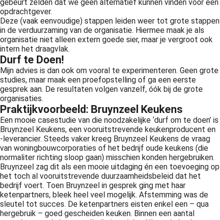
gebeurt zelden dat we geen alternatief kunnen vinden voor een
opdrachtgever.
Deze (vaak eenvoudige) stappen leiden weer tot grote stappen
in de verduurzaming van de organisatie. Hiermee maak je als
organisatie niet alleen extern goede sier, maar je vergroot ook
intern het draagvlak.
Durf te Doen!
Mijn advies is dan ook om vooral te experimenteren. Geen grote
studies, maar maak een proefopstelling of ga een eerste
gesprek aan. De resultaten volgen vanzelf, óók bij de grote
organisaties.
Praktijkvoorbeeld: Bruynzeel Keukens
Een mooie casestudie van die noodzakelijke ‘durf om te doen’ is
Bruynzeel Keukens, een vooruitstrevende keukenproducent en
-leverancier. Steeds vaker kreeg Bruynzeel Keukens de vraag
van woningbouwcorporaties of het bedrijf oude keukens (die
normaliter richting sloop gaan) misschien konden hergebruiken.
Bruynzeel zag dit als een mooie uitdaging én een toevoeging op
het toch al vooruitstrevende duurzaamheidsbeleid dat het
bedrijf voert. Toen Bruynzeel in gesprek ging met haar
ketenpartners, bleek heel veel mogelijk. Afstemming was de
sleutel tot succes. De ketenpartners eisten enkel een – qua
hergebruik – goed gescheiden keuken. Binnen een aantal