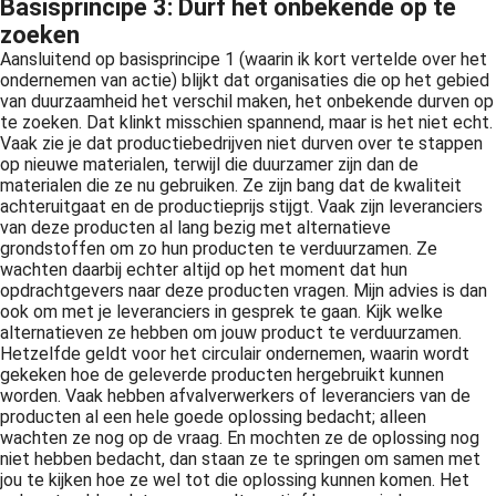
Basisprincipe 3: Durf het onbekende op te
 op de
zoeken
e. Hierdoor
Aansluitend op basisprincipe 1 (waarin ik kort vertelde over het
 website-
ondernemen van actie) blijkt dat organisaties die op het gebied
ren
van duurzaamheid het verschil maken, het onbekende durven op
te zoeken. Dat klinkt misschien spannend, maar is het niet echt.
nte
Vaak zie je dat productiebedrijven niet durven over te stappen
enties
op nieuwe materialen, terwijl die duurzamer zijn dan de
gebaseerd
materialen die ze nu gebruiken. Ze zijn bang dat de kwaliteit
 gedrag van
achteruitgaat en de productieprijs stijgt. Vaak zijn leveranciers
van deze producten al lang bezig met alternatieve
ezoeker.
grondstoffen om zo hun producten te verduurzamen. Ze
wachten daarbij echter altijd op het moment dat hun
opdrachtgevers naar deze producten vragen. Mijn advies is dan
uren
ook om met je leveranciers in gesprek te gaan. Kijk welke
alternatieven ze hebben om jouw product te verduurzamen.
Hetzelfde geldt voor het circulair ondernemen, waarin wordt
gekeken hoe de geleverde producten hergebruikt kunnen
worden. Vaak hebben afvalverwerkers of leveranciers van de
producten al een hele goede oplossing bedacht; alleen
wachten ze nog op de vraag. En mochten ze de oplossing nog
niet hebben bedacht, dan staan ze te springen om samen met
jou te kijken hoe ze wel tot die oplossing kunnen komen. Het