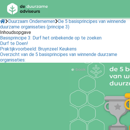
Duurzaam Ondernemen
De 5 basisprincipes van winnende
duurzame organisaties (principe 3)
Inhoudsopgave
ngen
Basisprincipe 3: Durf het onbekende op te zoeken
 Policy
Durf te Doen!
Praktijkvoorbeeld: Bruynzeel Keukens
Overzicht van de 5 basisprincipes van winnende duurzame
organisaties:
oneel
onele
s zijn
kelijk om
bsite te
ken. Ze
 gebruikt
asisfuncties
der deze