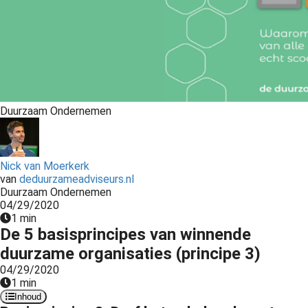
s kan de
e niet
oneren.
ieken
ische
s worden
Duurzaam Ondernemen
kt om
em
tie te
Nick van Moerkerk
elen over
van
deduurzameadviseurs.nl
drag van
Duurzaam Ondernemen
zoeker op
04/29/2020
1 min
site.
De 5 basisprincipes van winnende
ing
duurzame organisaties (principe 3)
04/29/2020
ingcookies
1 min
 gebruikt
Inhoud
oekers te