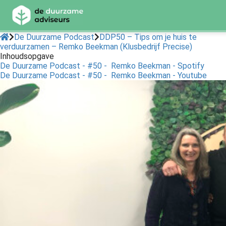
De Duurzame Podcast
DDP50 – Tips om je huis te
verduurzamen – Remko Beekman (Klusbedrijf Precise)
Inhoudsopgave
ngen
De Duurzame Podcast - #50 - Remko Beekman - Spotify
 Policy
De Duurzame Podcast - #50 - Remko Beekman - Youtube
oneel
onele
s zijn
kelijk om
bsite te
ken. Ze
 gebruikt
asisfuncties
der deze