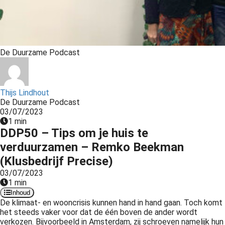
s kan de
e niet
oneren.
ieken
De Duurzame Podcast
ische
s worden
kt om
Thijs Lindhout
em
De Duurzame Podcast
03/07/2023
tie te
1 min
elen over
DDP50 – Tips om je huis te
drag van
verduurzamen – Remko Beekman
zoeker op
(Klusbedrijf Precise)
site.
03/07/2023
ing
1 min
Inhoud
ingcookies
De klimaat- en wooncrisis kunnen hand in hand gaan. Toch komt
 gebruikt
het steeds vaker voor dat de één boven de ander wordt
verkozen. Bijvoorbeeld in Amsterdam, zij schroeven namelijk hun
oekers te