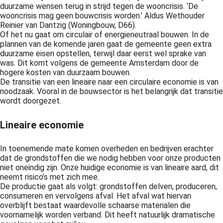
duurzame wensen terug in strijd tegen de wooncrisis. ‘De
 op de
wooncrisis mag geen bouwcrisis worden.’ Aldus Wethouder
e. Hierdoor
Reinier van Dantzig (Woningbouw, D66).
 website-
Of het nu gaat om circulair of energieneutraal bouwen. In de
plannen van de komende jaren gaat de gemeente geen extra
ren
duurzame eisen opstellen, terwijl daar eerst wel sprake van
nte
was. Dit komt volgens de gemeente Amsterdam door de
enties
hogere kosten van duurzaam bouwen.
gebaseerd
De transitie van een lineaire naar een circulaire economie is van
noodzaak. Vooral in de bouwsector is het belangrijk dat transitie
 gedrag van
wordt doorgezet.
ezoeker.
Lineaire economie
uren
In toenemende mate komen overheden en bedrijven erachter
dat de grondstoffen die we nodig hebben voor onze producten
niet oneindig zijn. Onze huidige economie is van lineaire aard, dit
neemt risico’s met zich mee.
De productie gaat als volgt: grondstoffen delven, produceren,
consumeren en vervolgens afval. Het afval wat hiervan
overblijft bestaat waardevolle schaarse materialen die
voornamelijk worden verband. Dit heeft natuurlijk dramatische