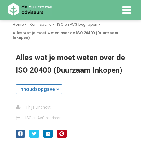
Home
Kennisbank
ISO en AVG begrippen
Alles wat je moet weten over de ISO 20400 (Duurzaam
ngen
Inkopen)
 Policy
Alles wat je moet weten over de
ISO 20400 (Duurzaam Inkopen)
oneel
onele
Inhoudsopgave
s zijn
kelijk om
bsite te
Thijs Lindhout
ken. Ze
ISO en AVG begrippen
 gebruikt
asisfuncties
der deze