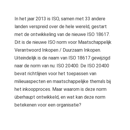
s kan de
e niet
oneren.
In het jaar 2013 is ISO, samen met 33 andere
landen verspreid over de hele wereld, gestart
ieken
met de ontwikkeling van de nieuwe ISO 18617.
ische
Dit is de nieuwe ISO norm voor Maatschappelijk
s worden
Verantwoord Inkopen / Duurzaam Inkopen.
kt om
Uiteindelijk is de naam van ISO 18617 gewijzigd
em
tie te
naar de norm van nu: ISO 20400. De ISO 20400
elen over
bevat richtlijnen voor het toepassen van
drag van
milieuaspecten en maatschappelijke thema’s bij
zoeker op
het inkoopproces. Maar waarom is deze norm
site.
überhaupt ontwikkeld, en wat kan deze norm
betekenen voor een organisatie?
ing
ingcookies
 gebruikt
oekers te