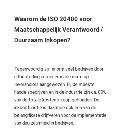
 op de
e. Hierdoor
Waarom de ISO 20400 voor
 website-
ren
Maatschappelijk Verantwoord /
nte
Duurzaam Inkopen?
enties
gebaseerd
 gedrag van
ezoeker.
Tegenwoordig zijn enorm veel bedrijven door
uitbesteding in toenemende mate op
uren
leveranciers aangewezen. Bij de meeste
handelsbedrijven en in de industrie zijn ca. 80%
van de totale kosten inkoop gebonden. De
inkoopfunctie is daarmee ook één van de
belangrijkste drijfveren voor de implementatie
van duurzaamheid in bedrijven.