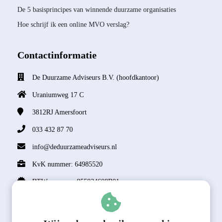
De 5 basisprincipes van winnende duurzame organisaties
Hoe schrijf ik een online MVO verslag?
Contactinformatie
De Duurzame Adviseurs B.V. (hoofdkantoor)
Uraniumweg 17 C
3812RJ
Amersfoort
033 432 87 70
info@deduurzameadviseurs.nl
KvK nummer: 64985520
BTW nummer: 855934608B01
Over ons