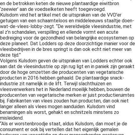
en de betrokken keten de nieuwe plantaardige eiwitbron
 op de
‘zeewier’ aan de voedselketen heeft toegevoegd.
e. Hierdoor
Kulsdom vind het artikel met de uitspraken van de VVD’er
 website-
getuigen van een schaamteloos en middeleeuws staaltje doen-
wat-de-vlees-lobby-zegt. “De wereldwijde vleesindustrie, met
ren
al z’n schandalen, verspilling en ellende vormt een acute
nte
bedreiging voor de gezondheid van belangrijke ecosystemen op
enties
deze planeet. Dat Lodders op deze doorzichtige manier voor de
gebaseerd
vleesbedrijven in de bres springt is dan ook echt niet meer van
deze tijd.”
 gedrag van
Volgens Kulsdom geven de uitspraken van Lodders echter ook
ezoeker.
aan dat de vleesindustrie op zijn rug ligt en in paniek zijn geraakt
door de hoge omzetten die producenten van vegetarische
producten in 2016 hebben gehaald. De plantaardige snack-
uren
industrie zit namelijk in de lift. Terwijl slachthuizen en
vleesverwerkers het in Nederland moeilijk hebben, bouwen de
producenten van vegetarische merken er juist productieruimtes
bij. Fabrikanten van vlees zouden hun producten, dan ook niet
langer alleen als vlees mogen aanduiden. Kulsdom vind
benamingen als worst, gehakt en schnitzels minstens zo
misleidend.
“Als er worstenbroodje staat, aldus Kulsdom, dan moet je de
consument er ook bij vertellen dat het eigenlijk gemalen