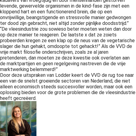
kadavers van vroegtijdig en door mensenhanden gestorven
levende, gewervelde organismen in de kind-fase zijn met een
kloppend hart en een functionerend brein, die op een
onvrijwillige, beangstigende en stressvolle manier gedwongen
ter dood zijn gebracht, niet altijd zonder pijnlijke doodsstrijd.”
“De vleesindustrie zou sowieso beter moeten weten dan door
op deze manier te reageren. De laatste x dat ze zoiets
probeerden kregen ze een klap op de neus van de vegetarische
slager die hun gehakt, omdoopte tot gehackt!” Als de VVD de
vrije markt filosofie onderschrijven, zoals ze al jaren
pretenderen, dan moeten ze deze kwestie ook overlaten aan
de marktpartijen en geen regelgeving nastreven die de vrije
marktwerking belemmerd!”
Door deze uitspraken van Lodder keert de VVD de rug toe naar
een van de snelst groeiende sectoren van Nederland, die niet
alleen economisch steeds succesvoller worden, maar ook een
oplossing bieden voor de grote problemen die de vleesindustrie
heeft gecreëerd.