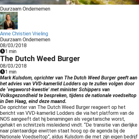
s kan de
Duurzaam Ondernemen
e niet
oneren.
ieken
Anne Christien Vrieling
Duurzaam Ondernemen
ische
08/03/2018
s worden
1 min
kt om
The Dutch Weed Burger
em
08/03/2018
tie te
1 min
elen over
Mark Kulsdom, oprichter van The Dutch Weed Burger geeft aan
het advies van VVD-kamerlid Lodders op te zullen volgen door
drag van
de ‘vegaworst-kwestie’ met minister Schippers van
zoeker op
Volksgezondheid te bespreken, tijdens de nationale voedseltop
site.
in Den Haag, eind deze maand.
De oprichter van The Dutch Weed Burger reageert op het
ing
bericht van VVD-kamerlid Lodders die via het platform van de
NOS aangeeft dat hij benamingen als vegetarische worst,
ingcookies
gehakt en schnitzels misleidend vindt. “De transitie van dierlijke
 gebruikt
naar plantaardige eiwitten staat hoog op de agenda bij de
Nationale Voedseltop”, aldus Kulsdom die met zijn eigen bedrijf
oekers te