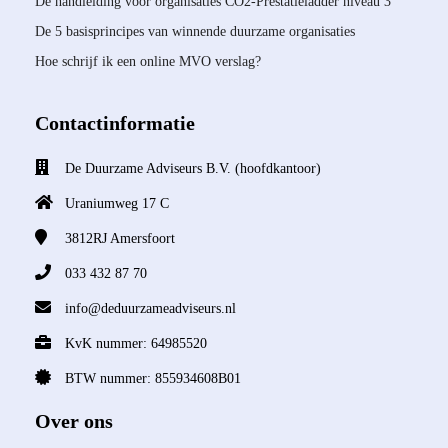
Dé handleiding voor organisaties CO2-Prestatieladder niveau 3
De 5 basisprincipes van winnende duurzame organisaties
Hoe schrijf ik een online MVO verslag?
Contactinformatie
De Duurzame Adviseurs B.V. (hoofdkantoor)
Uraniumweg 17 C
3812RJ
Amersfoort
033 432 87 70
info@deduurzameadviseurs.nl
KvK nummer: 64985520
BTW nummer: 855934608B01
Over ons