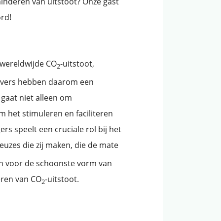
minderen van uitstoot? Onze gast
ord!
e wereldwijde CO
-uitstoot,
2
gevers hebben daarom een
 gaat niet alleen om
 het stimuleren en faciliteren
s speelt een cruciale rol bij het
 keuzes die zij maken, die de mate
zen voor de schoonste vorm van
eren van CO
-uitstoot.
2