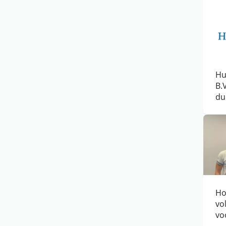
Hu
B.
du
Ho
vol
vo
Mi