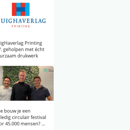
igHaverlag Printing
V. geholpen met écht
urzaam drukwerk
e bouw je een
ledig circulair festival
or 45.000 mensen? |
tchell van