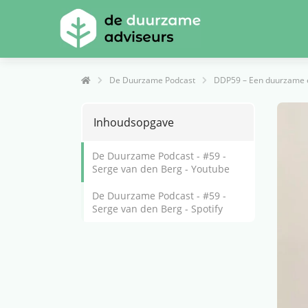
m anoniem
nformatie te
erzamelen over
et gedrag van een
ezoeker op de
De Duurzame Podcast
DDP59 – Een duurzame en
ebsite.
Inhoudsopgave
arketing
arketingcookies
De Duurzame Podcast - #59 -
orden gebruikt
Serge van den Berg - Youtube
m bezoekers te
olgen op de
De Duurzame Podcast - #59 -
Serge van den Berg - Spotify
ebsite. Hierdoor
unnen website-
igenaren relevante
dvertenties tonen
ebaseerd op het
edrag van deze