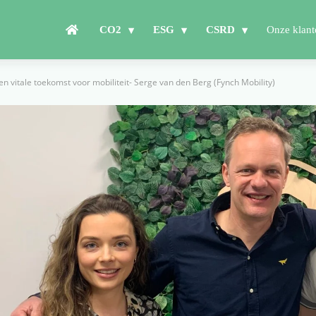
CO2
ESG
CSRD
Onze klant
 vitale toekomst voor mobiliteit- Serge van den Berg (Fynch Mobility)