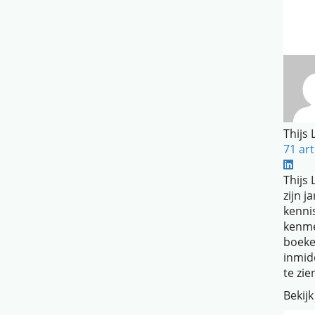
Thijs
71 art
Thijs 
zijn j
kenni
kenme
boeke
inmid
te zie
Bekijk