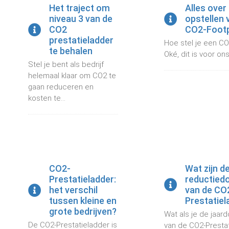
Het traject om
Alles over 
niveau 3 van de
opstellen 
CO2
CO2-Footp
prestatieladder
Hoe stel je een CO
te behalen
Oké, dit is voor on
Stel je bent als bedrijf
helemaal klaar om CO2 te
gaan reduceren en
kosten te...
CO2-
Wat zijn d
Prestatieladder:
reductiedo
het verschil
van de CO
tussen kleine en
Prestatiel
grote bedrijven?
Wat als je de jaard
De CO2-Prestatieladder is
van de CO2-Prestat