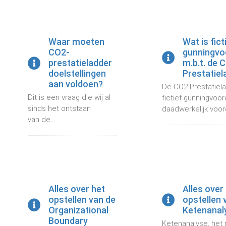
Waar moeten
Wat is fict
CO2-
gunningvo
prestatieladder
m.b.t. de 
doelstellingen
Prestatiel
aan voldoen?
De CO2-Prestatiela
Dit is een vraag die wij al
fictief gunningvoo
sinds het ontstaan
daadwerkelijk voord
van de...
Alles over het
Alles over
opstellen van de
opstellen 
Organizational
Ketenanal
Boundary
Ketenanalyse, het 