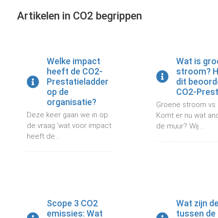
s kan de
Artikelen in CO2 begrippen
e niet
oneren.
ieken
Welke impact
Wat is gr
ische
heeft de CO2-
stroom? H
s worden
Prestatieladder
dit beoord
kt om
op de
CO2-Prest
em
organisatie?
Groene stroom vs g
tie te
Deze keer gaan we in op
Komt er nu wat ande
elen over
de vraag ‘wat voor impact
de muur? Wij...
drag van
heeft de...
zoeker op
site.
ing
ingcookies
Scope 3 CO2
Wat zijn d
 gebruikt
emissies: Wat
tussen de
oekers te