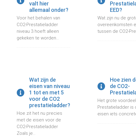
valt hier
Prestatiel
 op de
allemaal onder?
EED?
e. Hierdoor
Voor het behalen van
Wat zijn nu de gro
 website-
CO2-Prestatieladder
overeenkomsten en
ren
niveau 3 hoeft alleen
tussen de CO2-Pres
nte
gekeken te worden...
enties
gebaseerd
 gedrag van
ezoeker.
Wat zijn de
Hoe zien d
uren
eisen van niveau
de CO2-
1 tot en met 5
Prestatiel
voor de CO2
Het grote voordee
prestatieladder?
Prestatieladder is 
Hoe zit het nu precies
eisen iets concreter
met de eisen voor de
CO2-Prestatieladder
Zoals je...