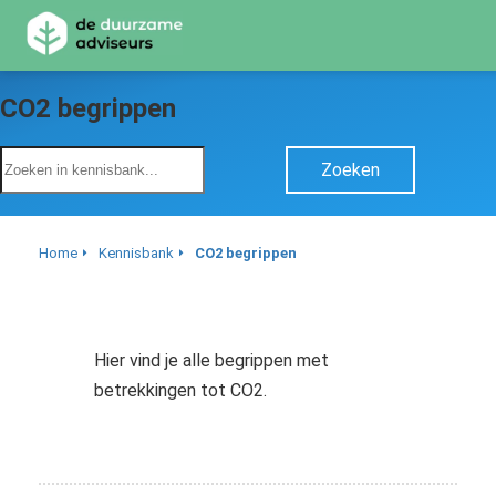
CO2 begrippen
ngen
 Policy
Zoeken
Home
Kennisbank
CO2 begrippen
oneel
onele
s zijn
kelijk om
Hier vind je alle begrippen met
bsite te
betrekkingen tot CO2.
ken. Ze
 gebruikt
asisfuncties
der deze